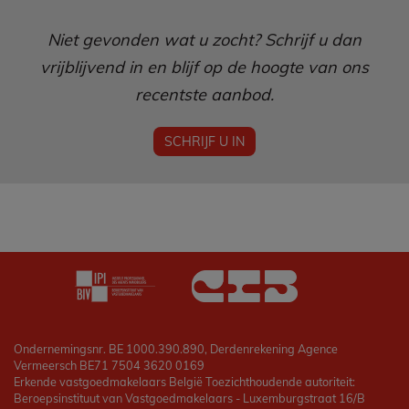
Niet gevonden wat u zocht? Schrijf u dan
vrijblijvend in en blijf op de hoogte van ons
recentste aanbod.
SCHRIJF U IN
Ondernemingsnr. BE 1000.390.890, Derdenrekening Agence
Vermeersch BE71 7504 3620 0169
Erkende vastgoedmakelaars België Toezichthoudende autoriteit:
Beroepsinstituut van Vastgoedmakelaars - Luxemburgstraat 16/B