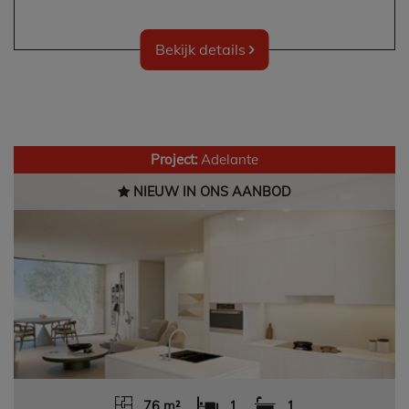
Bekijk details
Project:
Adelante
NIEUW IN ONS AANBOD
76 m²
1
1