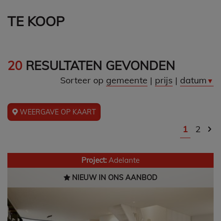
TE KOOP
20
RESULTATEN GEVONDEN
Sorteer op
gemeente
|
prijs
|
datum
▼
WEERGAVE OP KAART
1
2
Project:
Adelante
NIEUW IN ONS AANBOD