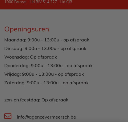
1000 Brussel - Lid BIV 514.227 - Lid CIB
Openingsuren
Maandag: 9:00u - 13:00u - op afspraak
Dinsdag: 9:00u - 13:00u - op afspraak
Woensdag: Op afspraak
Donderdag: 9:00u - 13:00u - op afspraak
Vrijdag: 9:00u - 13:00u - op afspraak
Zaterdag: 9:00u - 13:00u - op afspraak
zon-en feestdag: Op afspraak
info@agencevermeersch.be