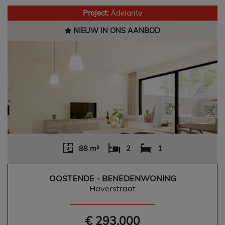
Project:
Adelante
NIEUW IN ONS AANBOD
88 m²
2
1
OOSTENDE - BENEDENWONING
Haverstraat
€ 293.000