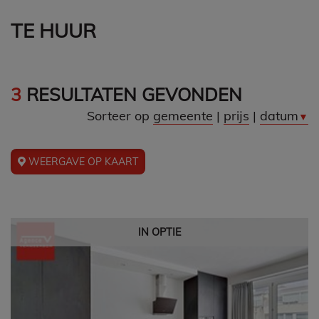
TE HUUR
3
RESULTATEN GEVONDEN
Sorteer op
gemeente
|
prijs
|
datum
▼
WEERGAVE OP KAART
IN OPTIE