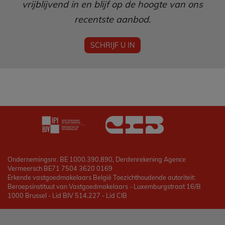
vrijblijvend in en blijf op de hoogte van ons
recentste aanbod.
SCHRIJF U IN
Ondernemingsnr. BE 1000.390.890, Derdenrekening Agence
Vermeersch BE71 7504 3620 0169
Erkende vastgoedmakelaars België Toezichthoudende autoriteit:
Beroepsinstituut van Vastgoedmakelaars - Luxemburgstraat 16/B
1000 Brussel - Lid BIV 514.227 - Lid CIB