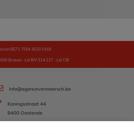
eersch BE71 7504 3620 0169
00 Brussel - Lid BIV 514.227 - Lid CIB
info@agencevermeersch.be
Koningsstraat 44
8400 Oostende
059 500 600