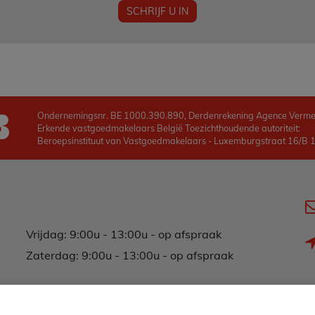
SCHRIJF U IN
Ondernemingsnr. BE 1000.390.890, Derdenrekening Agence Verm
Erkende vastgoedmakelaars België Toezichthoudende autoriteit:
Beroepsinstituut van Vastgoedmakelaars - Luxemburgstraat 16/B 10
Vrijdag: 9:00u - 13:00u - op afspraak
Zaterdag: 9:00u - 13:00u - op afspraak
zon-en feestdag: Op afspraak