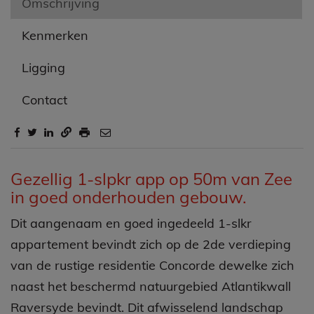
Omschrijving
Kenmerken
Ligging
Contact
Omschrijving
Gezellig 1-slpkr app op 50m van Zee
in goed onderhouden gebouw.
Dit aangenaam en goed ingedeeld 1-slkr
appartement bevindt zich op de 2de verdieping
van de rustige residentie Concorde dewelke zich
naast het beschermd natuurgebied Atlantikwall
Raversyde bevindt. Dit afwisselend landschap