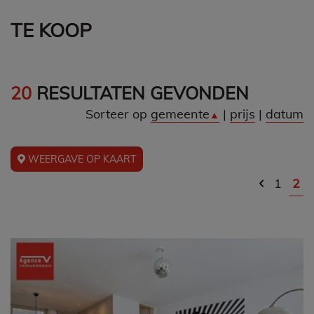
TE KOOP
20
RESULTATEN GEVONDEN
Sorteer op
gemeente
|
prijs
|
datum
▲
WEERGAVE OP KAART
1
2