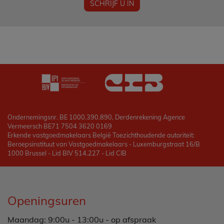
SCHRIJF U IN
Ondernemingsnr. BE 1000.390.890, Derdenrekening Agence
Vermeersch BE71 7504 3620 0169
Erkende vastgoedmakelaars België Toezichthoudende autoriteit:
Beroepsinstituut van Vastgoedmakelaars - Luxemburgstraat 16/B
1000 Brussel - Lid BIV 514.227 - Lid CIB
Openingsuren
Maandag: 9:00u - 13:00u - op afspraak