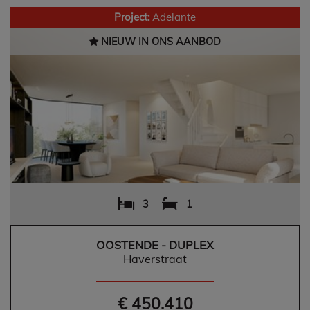
Project:
Adelante
NIEUW IN ONS AANBOD
3
1
OOSTENDE - DUPLEX
Haverstraat
€ 450.410