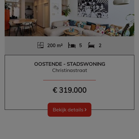
200 m²
5
2
OOSTENDE - STADSWONING
Christinastraat
€ 319.000
Bekijk details