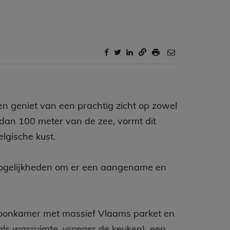
 en geniet van een prachtig zicht op zowel
r dan 100 meter van de zee, vormt dit
lgische kust.
 mogelijkheden om er een aangename en
ke woonkamer met massief Vlaams parket en
ls wasruimte, vroeger de keuken), een