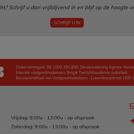
? Schrijf u dan vrijblijvend in en blijf op de hoogte
SCHRIJF U IN
Ondernemingsnr. BE 1000.390.890, Derdenrekening Agence Verm
Erkende vastgoedmakelaars België Toezichthoudende autoriteit:
Beroepsinstituut van Vastgoedmakelaars - Luxemburgstraat 16/B 10
Vrijdag: 9:00u - 13:00u - op afspraak
Zaterdag: 9:00u - 13:00u - op afspraak