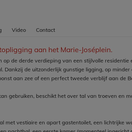
g
Video
Contact
topligging aan het Marie-Joséplein.
h op de derde verdieping van een stijlvolle residentie
l. Dankzij de uitzonderlijk gunstige ligging, op minde
nst aan zee of een perfect tweede verblijf aan de Be
kan gebruiken, beschikt het over tal van troeven en
hal met vestiaire en apart gastentoilet, een lichtrij
n nachthal, een eerste kamer (momenteel ingericht a