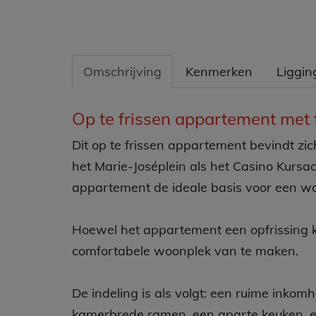
Omschrijving
Kenmerken
Liggin
Omschrijving
Op te frissen appartement met 
Dit op te frissen appartement bevindt zic
het Marie-Joséplein als het Casino Kursaa
appartement de ideale basis voor een woo
Hoewel het appartement een opfrissing 
comfortabele woonplek van te maken.
De indeling is als volgt: een ruime inkom
kamerbrede ramen, een aparte keuken, ee