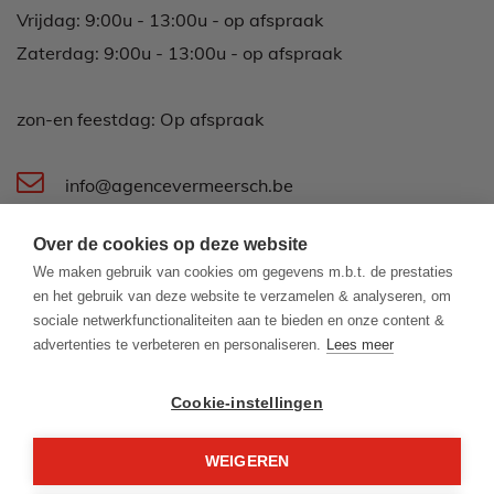
Dinsdag: 9:00u - 13:00u - op afspraak
Woensdag: Op afspraak
Donderdag: 9:00u - 13:00u - op afspraak
Vrijdag: 9:00u - 13:00u - op afspraak
Zaterdag: 9:00u - 13:00u - op afspraak
zon-en feestdag: Op afspraak
Over de cookies op deze website
We maken gebruik van cookies om gegevens m.b.t. de prestaties
info@agencevermeersch.be
en het gebruik van deze website te verzamelen & analyseren, om
sociale netwerkfunctionaliteiten aan te bieden en onze content &
Koningsstraat 44
advertenties te verbeteren en personaliseren.
Lees meer
8400 Oostende
Cookie-instellingen
059 500 600
WEIGEREN