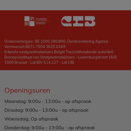
Ondernemingsnr. BE 1000.390.890, Derdenrekening Agence
Vermeersch BE71 7504 3620 0169
Erkende vastgoedmakelaars België Toezichthoudende autoriteit:
Beroepsinstituut van Vastgoedmakelaars - Luxemburgstraat 16/B
1000 Brussel - Lid BIV 514.227 - Lid CIB
Openingsuren
Maandag: 9:00u - 13:00u - op afspraak