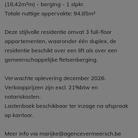
Inkom - gastentoilet - ruime lichtrijke woonkamer
met kamerbrede ramen met open zicht - zithoek -
open keuken met ruim Z-W gericht terrras
(18,42m²m) - berging - 1 slpkr.
Totale nuttige oppervakte: 94.85m²
Deze stijlvolle residentie omvat 3 full-floor
appartementen, waaronder één duplex, de
residentie beschikt over een lift als over een
gemeenschappelijke fietsenberging.
Verwachte oplevering december 2026.
Verkoopprijzen zijn excl. 21%btw en
notariskosten.
Lastenboek beschikbaar ter inzage na afspraak