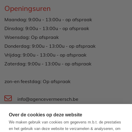
Openingsuren
Maandag: 9:00u - 13:00u - op afspraak
Dinsdag: 9:00u - 13:00u - op afspraak
Woensdag: Op afspraak
Donderdag: 9:00u - 13:00u - op afspraak
Vrijdag: 9:00u - 13:00u - op afspraak
Zaterdag: 9:00u - 13:00u - op afspraak
zon-en feestdag: Op afspraak
info@agencevermeersch.be
Over de cookies op deze website
Koningsstraat 44
We maken gebruik van cookies om gegevens m.b.t. de prestaties
8400 Oostende
en het gebruik van deze website te verzamelen & analyseren, om