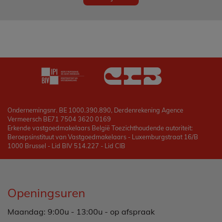
Ondernemingsnr. BE 1000.390.890, Derdenrekening Agence
Vermeersch BE71 7504 3620 0169
Erkende vastgoedmakelaars België Toezichthoudende autoriteit:
Beroepsinstituut van Vastgoedmakelaars - Luxemburgstraat 16/B
1000 Brussel - Lid BIV 514.227 - Lid CIB
Openingsuren
Maandag: 9:00u - 13:00u - op afspraak