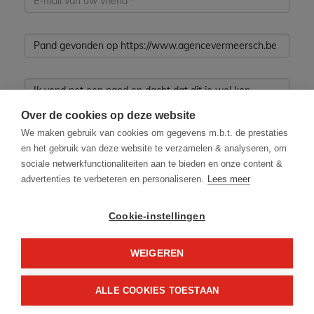
Over de cookies op deze website
We maken gebruik van cookies om gegevens m.b.t. de prestaties
en het gebruik van deze website te verzamelen & analyseren, om
sociale netwerkfunctionaliteiten aan te bieden en onze content &
advertenties te verbeteren en personaliseren.
Lees meer
Cookie-instellingen
Ik heb het privacybeleid van deze website
gelezen en ga hiermee akkoord.
WEIGEREN
*
Verplicht in te vullen
ALLE COOKIES TOESTAAN