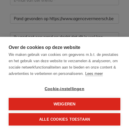
Over de cookies op deze website
We maken gebruik van cookies om gegevens m.b.t. de prestaties
en het gebruik van deze website te verzamelen & analyseren, om
sociale netwerkfunctionaliteiten aan te bieden en onze content &
advertenties te verbeteren en personaliseren.
Lees meer
Cookie-instellingen
Ik heb het privacybeleid van deze website
gelezen en ga hiermee akkoord.
WEIGEREN
*
Verplicht in te vullen
ALLE COOKIES TOESTAAN