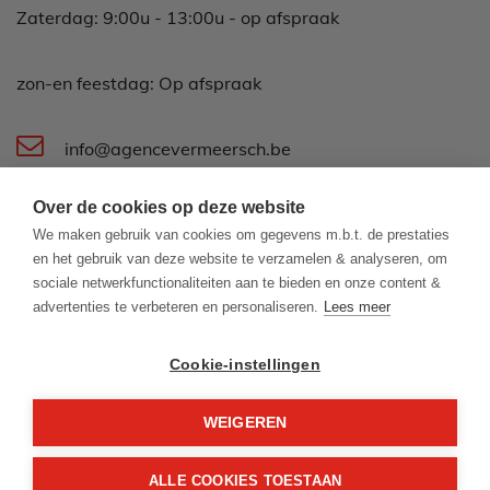
Zaterdag: 9:00u - 13:00u - op afspraak
zon-en feestdag: Op afspraak
info@agencevermeersch.be
Over de cookies op deze website
Koningsstraat 44
We maken gebruik van cookies om gegevens m.b.t. de prestaties
8400 Oostende
en het gebruik van deze website te verzamelen & analyseren, om
sociale netwerkfunctionaliteiten aan te bieden en onze content &
advertenties te verbeteren en personaliseren.
Lees meer
059 500 600
Cookie-instellingen
WEIGEREN
© 2026 - Agence Vermeersch -
Developed by Zabun
-
Disclaimer
-
Privacy
policy
ALLE COOKIES TOESTAAN