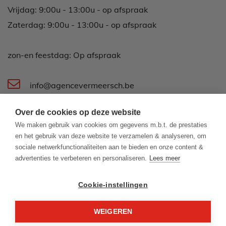
Vrijdag: 9:00u - 13:00u - op afspraak
Zaterdag: 9:00u - 13:00u - op afspraak
zon-en feestdag: Op afspraak
info@agencevermeersch.be
Over de cookies op deze website
Koningsstraat 44
We maken gebruik van cookies om gegevens m.b.t. de prestaties
8400 Oostende
en het gebruik van deze website te verzamelen & analyseren, om
sociale netwerkfunctionaliteiten aan te bieden en onze content &
advertenties te verbeteren en personaliseren.
Lees meer
059 500 600
Cookie-instellingen
WEIGEREN
© 2026 - Agence Vermeersch -
Developed by Zabun
-
Disclaimer
-
Privacy