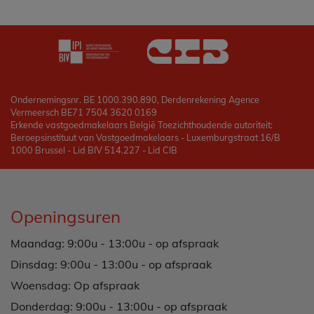
Ondernemingsnr. BE 1000.390.890, Derdenrekening Agence
Vermeersch BE71 7504 3620 0169
Erkende vastgoedmakelaars België Toezichthoudende autoriteit:
Beroepsinstituut van Vastgoedmakelaars - Luxemburgstraat 16/B
1000 Brussel - Lid BIV 514.227 - Lid CIB
Openingsuren
Maandag: 9:00u - 13:00u - op afspraak
Dinsdag: 9:00u - 13:00u - op afspraak
Woensdag: Op afspraak
Donderdag: 9:00u - 13:00u - op afspraak